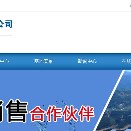
中心
基地实景
新闻中心
在
胖头鱼
基地展示
公司公告
白鲢
公司新闻
刁子鱼
行业资讯
花鲢鱼
常见问题
乌翅