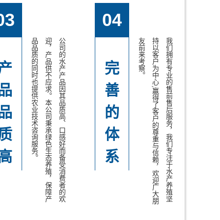
03
04
。
公
司
的
水
产
产
品
因
其
品
质
高
、
口
感
好
而
备
受
消
费
者
的
欢
迎
，
产
品
供
不
应
求
。
本
公
司
秉
承
绿
色
生
态
养
殖
，
保
障
产
品
品
质
的
同
时
也
提
供
农
业
技
术
咨
询
服
务
。
我
们
拥
有
专
业
的
售
前
售
后
服
务
，
我
们
专
注
于
水
产
养
殖
坚
持
以
客
户
为
中
心
,
赢
得
了
客
户
的
尊
重
与
信
赖
，
欢
迎
广
大
朋
友
前
来
考
察
产
完
品
善
品
的
质
体
高
系