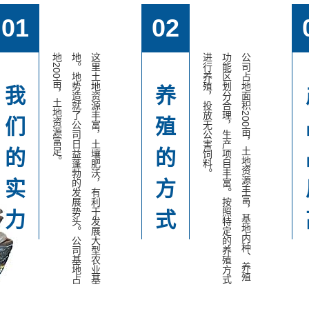
01
02
。
这
里
土
地
资
源
丰
富
，
土
壤
肥
沃
，
有
利
于
发
展
大
型
农
业
基
地
。
地
势
造
就
了
公
司
日
益
蓬
勃
的
发
展
势
头
。
公
司
基
地
占
地
2
0
0
亩
，
土
地
资
源
富
足
。
公
司
占
地
面
积
2
0
0
亩
，
土
地
资
源
丰
富
，
基
地
内
种
、
养
殖
功
能
区
划
分
合
理
，
生
产
项
目
丰
富
。
按
照
特
定
的
养
殖
方
式
进
行
养
殖
，
投
放
无
公
害
饲
料
我
养
们
殖
的
的
实
方
力
式