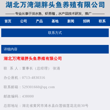
首页
公司
产品
基地
新闻
招聘
联系
联系方式
详细内容
湖北万湾湖胖头鱼养殖有限公司
联 系 人：
董事长（总经理）
张涌
办公座机：
0713-4830316
联系邮箱：529301660@qq.com
邮政编码：438000
总部地址：
湖北省黄冈市浠水县白莲镇莲花北街30号