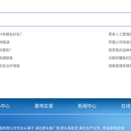
料有哪些好处？
黑鱼人工繁殖
新闻报道
养殖公司排查安
有哪些？
观赏鱼的品种
鱼跟鲢鱼
白鲢和鳙鱼的
因及治疗措施
网箱管理有哪
品中心
基地实景
新闻中心
在线
湾湖胖头鱼养殖有限公司专业从事于
湖北胖头鱼厂家
,
胖头鱼批发
,
湖北水产公司
, 欢迎来电咨询!