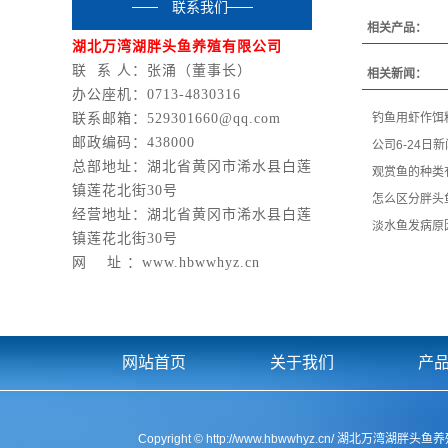
联系我们
相关产品：
湖北万湾湖胖头鱼养殖有限公司
联 系 人：张涌
（董事长）
相关新闻：
办公座机：
0713-4830316
联系邮箱：529301660@qq.com
钓鱼用虾作饵
邮政编码：438000
公司6-24日
总部地址：
湖北省黄冈市浠水县白莲
观赏鱼的种类
镇莲花北街30号
怎么区分胖头
经营地址：
湖北省黄冈市浠水县白莲
淡水鱼发病原
镇莲花北街30号
网 址 ：www.hbwwhyz.cn
网站首页
关于我们
产
Copyright © http://www.hbwwhyz.cn/ 湖北万