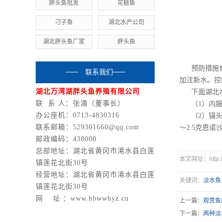
胖头鱼批发
花鲢鱼
刁子鱼
湖北水产公司
湖北胖头鱼厂家
胖头鱼
预防措施
联系我们
加注新水。控
湖北万湾湖胖头鱼养殖有限公司
下面湖北
联 系 人：张涌
（董事长）
（1）内
办公座机：
0713-4830316
（2）锚
联系邮箱：529301660@qq.com
～2.5克恩
邮政编码：438000
总部地址：
湖北省黄冈市浠水县白莲
本文网址：http://
镇莲花北街30号
经营地址：
湖北省黄冈市浠水县白莲
关键词：
淡水鱼
镇莲花北街30号
网 址 ：www.hbwwhyz.cn
上一篇：
观赏鱼
下一篇：
两种淡