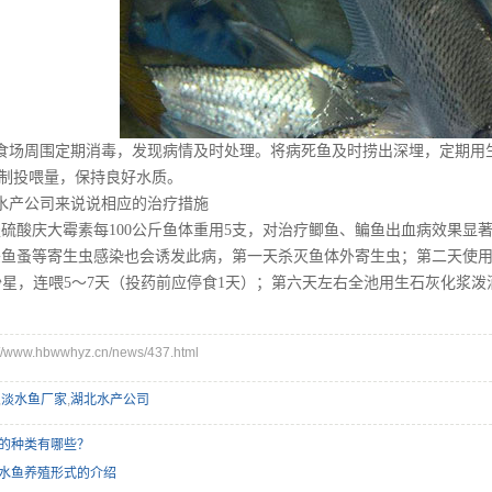
食场周围定期消毒，发现病情及时处理。将病死鱼及时捞出深埋，定期用
制投喂量，保持良好水质。
水产公司来说说相应的治疗措施
服硫酸庆大霉素每100公斤鱼体重用5支，对治疗鲫鱼、鳊鱼出血病效果显
头鱼蚤等寄生虫感染也会诱发此病，第一天杀灭鱼体外寄生虫；第二天使用
诺沙星，连喂5～7天（投药前应停食1天）；第六天左右全池用生石灰化浆泼
www.hbwwhyz.cn/news/437.html
,
淡水鱼厂家
,
湖北水产公司
的种类有哪些？
水鱼养殖形式的介绍