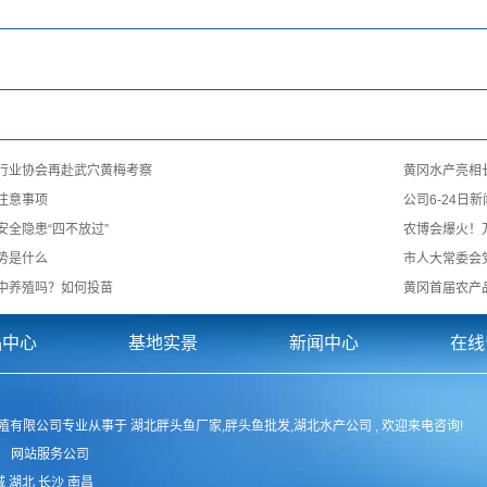
行业协会再赴武穴黄梅考察
黄冈水产亮相
注意事项
公司6-24日
安全隐患“四不放过”
农博会爆火！万
势是什么
市人大常委会
中养殖吗？如何投苗
黄冈首届农产品
品中心
基地实景
新闻中心
在线
湾湖胖头鱼养殖有限公司专业从事于
湖北胖头鱼厂家
,
胖头鱼批发
,
湖北水产公司
, 欢迎来电咨询!
：
网站服务公司
城
湖北
长沙
南昌