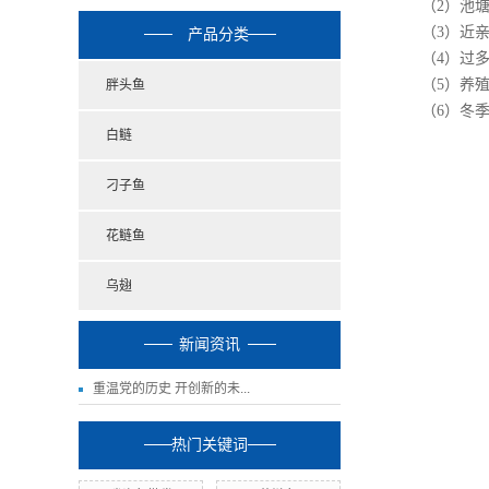
（2）池
（3）近
产品分类
（4）过
（5）养
胖头鱼
（6）冬
白鲢
刁子鱼
花鲢鱼
乌翅
新闻资讯
重温党的历史 开创新的未...
热门关键词