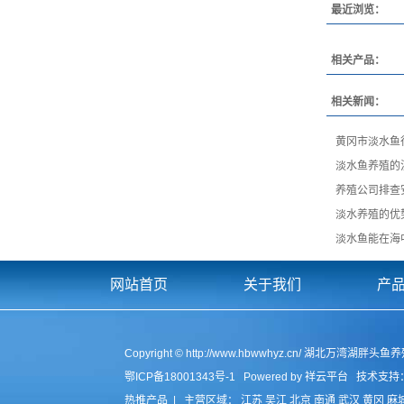
最近浏览：
相关产品：
相关新闻：
黄冈市淡水鱼
淡水鱼养殖的
养殖公司排查
淡水养殖的优
淡水鱼能在海
网站首页
关于我们
产
Copyright © http://www.hbwwhyz.cn/ 湖北万
鄂ICP备18001343号-1
Powered by
祥云平台
技术支持
热推产品
| 主营区域：
江苏
吴江
北京
南通
武汉
黄冈
麻