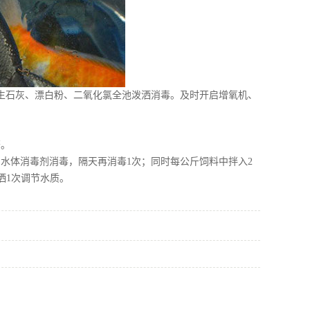
生石灰、漂白粉、二氧化氯全池泼洒消毒。及时开启增氧机、
著。
水体消毒剂消毒，隔天再消毒1次；同时每公斤饲料中拌入2
洒1次调节水质。