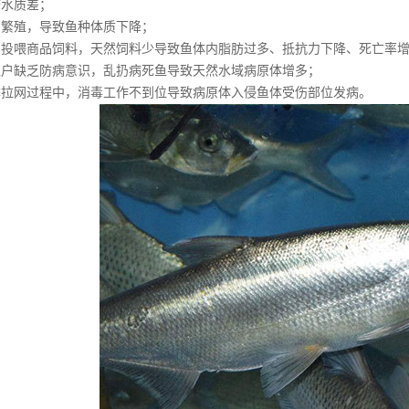
塘水质差；
亲繁殖，导致鱼种体质下降；
多投喂商品饲料，天然饲料少导致鱼体内脂肪过多、抵抗力下降、死亡率
殖户缺乏防病意识，乱扔病死鱼导致天然水域病原体增多；
季拉网过程中，消毒工作不到位导致病原体入侵鱼体受伤部位发病。