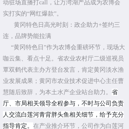
动驻场直播打
call，让万湾湖
产品
成为农博会
实打实的
“网红爆款”。
黄冈特色日高光时刻：
政企助力
+签约三
连，品牌势能拉满
“黄冈特色日”作为农博会重磅环节，现场大
咖云集、看点十足。省农业农村厅二级巡视员
覃双鹤代表主办方登台发言，肯定黄冈淡水渔
业发展成果；黄冈市农业技术促进中心主任曹
慧随后致辞，为本土水产企业站台助力。
省
厅、市局相关领导全程参与，不时与
公司
负责
人交流白莲河
青背胖头鱼相关
细节，给予充分
指导肯定。
在产业推介环节，
公司
作为白莲河