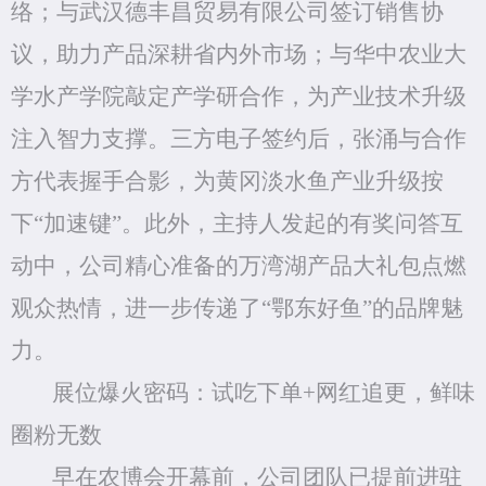
络；与武汉德丰昌贸易有限公司签订销售协
议，助力产品深耕
省内外
市场；与华中农业大
学水产学院敲定产学研合作，为产业技术升级
注入智力支撑。三方电子签约后，张涌与合作
方代表握手合影，为黄冈淡水鱼产业升级按
下
“加速键”。此外，主持人发起的有奖问答互
动中，公司精心准备的
万湾湖
产品大礼包点燃
观众热情，进一步传递了
“鄂东好鱼”的品牌魅
力。
展位爆火密码：试吃
下单
+网红追更，鲜味
圈粉无数
早在农博会开幕前，公司团队已提前进驻