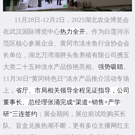
11月28日-12月2日，2025湖北农业博览会
在武汉国际博览中心
热力全开
。作为白莲河示
范区核心参展企业、黄冈市淡水鱼行业协会会
长单位，湖北万湾湖胖头鱼养殖有限公司携五
大类二十五种淡水产品惊艳亮相
、
强势吸睛
。
11月30日“黄冈特色日”淡水产品推介活动
专场
上，
省厅、市局相关领导全程见证
指导
，公司
董事长
、
总经理
张涌完成
“渠道+销售+产学
研”三连签约
；展会期间，展位前试吃
购买
长
队、盲盒兑换热潮不断，更有多位主播网红主