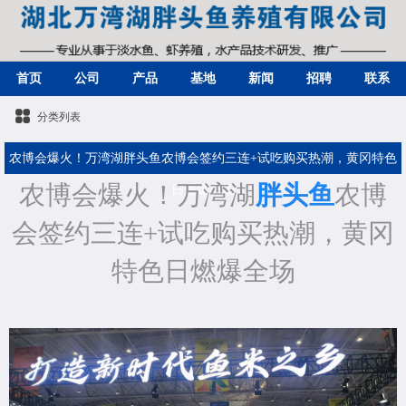
首页
公司
产品
基地
新闻
招聘
联系
分类列表
农博会爆火！万湾湖胖头鱼农博会签约三连+试吃购买热潮，黄冈特色
农博会爆火
！万湾湖
胖头鱼
农博
日燃爆全场
会签约三连
+试吃
购买热潮
，黄冈
特色日燃爆全场