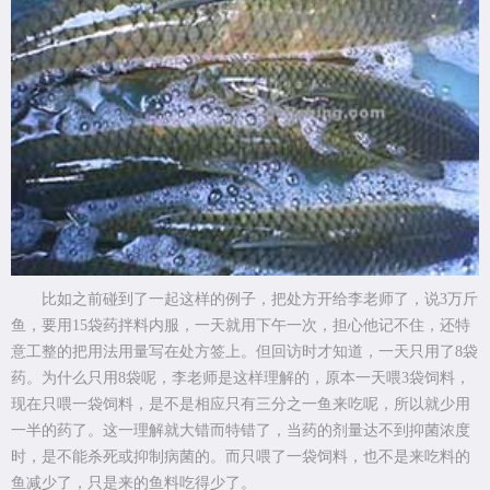
比如之前碰到了一起这样的例子，把处方开给李老师了，说3万斤
鱼，要用15袋药拌料内服，一天就用下午一次，担心他记不住，还特
意工整的把用法用量写在处方签上。但回访时才知道，一天只用了8袋
药。为什么只用8袋呢，李老师是这样理解的，原本一天喂3袋饲料，
现在只喂一袋饲料，是不是相应只有三分之一鱼来吃呢，所以就少用
一半的药了。这一理解就大错而特错了，当药的剂量达不到抑菌浓度
时，是不能杀死或抑制病菌的。而只喂了一袋饲料，也不是来吃料的
鱼减少了，只是来的鱼料吃得少了。