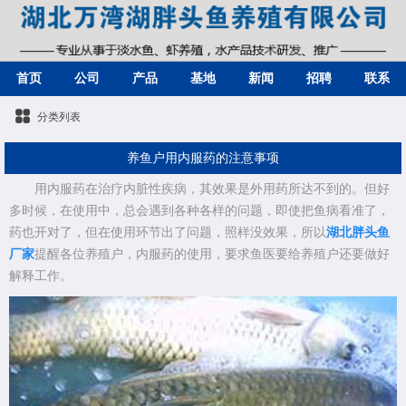
首页
公司
产品
基地
新闻
招聘
联系
分类列表
养鱼户用内服药的注意事项
用内服药在治疗内脏性疾病，其效果是外用药所达不到的。但好
多时候，在使用中，总会遇到各种各样的问题，即使把鱼病看准了，
药也开对了，但在使用环节出了问题，照样没效果，所以
湖北胖头鱼
厂家
提醒各位养殖户，内服药的使用，要求鱼医要给养殖户还要做好
解释工作。